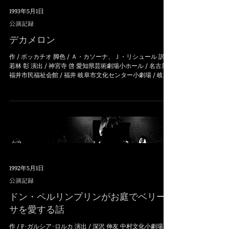
1993年5月1日
公演記録
デカメロン
作 / ボッカチオ 脚色 / Ａ・カソーナ、Ｊ・リシュール 訳 /
若林 彰 演出 / 神宮寺 啓 愛知県芸術劇場小ホール / 名古屋
福井市民福祉会館 / 福井 岐阜市文化センター小劇場 / 岐阜
ボッカチオの小説「デカメロン」から脚色し上演。...
1992年5月1日
公演記録
ドン・ペルリンプリンがお庭でベリー
サを愛する話
作 / F･ガルシア･ロルカ 演出 / 深沢 伸友 中村文化小劇場 /