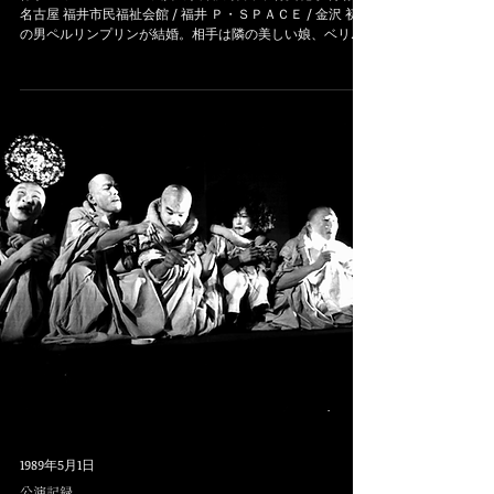
名古屋 福井市民福祉会館 / 福井 Ｐ・ＳＰＡＣＥ / 金沢 初老
の男ペルリンプリンが結婚。相手は隣の美しい娘、ベリー
サ。ところが新婚初夜の朝、寝室の出窓は開け放たれ、窓
の下には帽子が五つ。...
1989年5月1日
公演記録