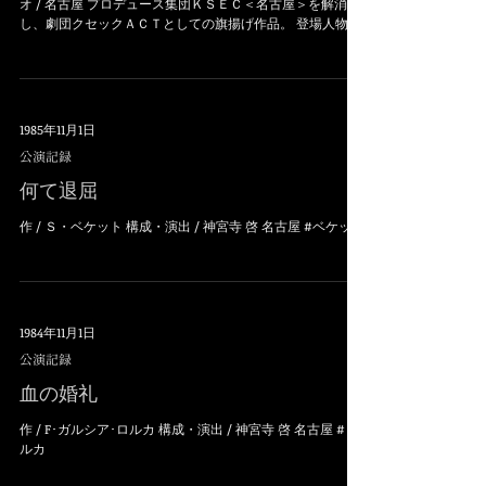
オ / 名古屋 プロデュース集団ＫＳＥＣ＜名古屋＞を解消
し、劇団クセックＡＣＴとしての旗揚げ作品。 登場人物全
員が女性というこの作品を、末娘をのぞいて全員を男優で
上演した。...
1985年11月1日
公演記録
何て退屈
作 / Ｓ・ベケット 構成・演出 / 神宮寺 啓 名古屋 #ベケット
1984年11月1日
公演記録
血の婚礼
作 / F･ガルシア･ロルカ 構成・演出 / 神宮寺 啓 名古屋 #ロ
ルカ