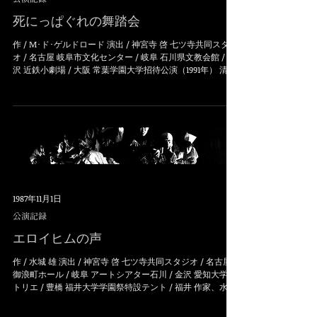
死にっぱぐれの舞踏会
作 / M･ド･ゲルドロード 演出 / 神宮寺 啓 七ツ寺共同スタジ
オ / 名古屋 岐阜市文化センター / 岐阜 石川県文教会館 / 金
沢 近鉄小劇場 / 大阪 常葉学園大学招待公演（1991年） 清水
市文化会館 / 静岡 福井「ときめきハートランド」招待公
演...
1987年11月1日
公演記録
エロイヒムの声
作 / 水城 雄 演出 / 神宮寺 啓 七ツ寺共同スタジオ / 名古屋
御浪町ホール / 岐阜 アートシアター石川 / 金沢 愛知大学ア
トリエ / 豊橋 福井大学学園祭特設テント / 福井 作家、水城
雄による書き下ろし作品。近未来の病院で繰り広げられる
クローン人間誕生にま...