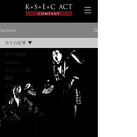
Archive
全ての記事
全ての記事
Archive
スペイン公演
劇評
その他
ニューヨーク
公演
ESQUISSE －
エスキス－
公演記録