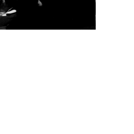
1984年5月1日
公演記録
五年たったら
作 / F・ガルシア・ロルカ 構成・演出 / 神宮寺 啓 七ツ寺共
同スタジオ / 名古屋 上演不可能といわれたロルカの作品を
本邦初演。 舞台装置、衣装を含め、詩的イメージを見事に
具現化し、また、その演技においても「デフォルメされた
ことばや肉体は魅力的」(情報誌「ほっちぽっち...