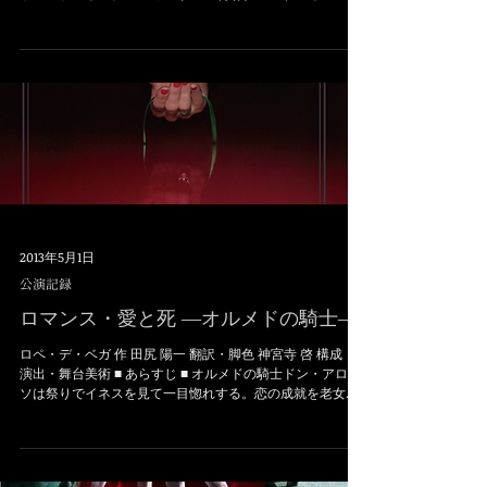
2013年5月1日
公演記録
ロマンス・愛と死 ―オルメドの騎士―
ロペ・デ・ベガ 作 田尻 陽一 翻訳・脚色 神宮寺 啓 構成・
演出・舞台美術 ■ あらすじ ■ オルメドの騎士ドン・アロン
ソは祭りでイネスを見て一目惚れする。恋の成就を老女フ
ァビアに託す。ところが、イネスに恋心を持つロドリーゴ
という恋敵がいた。祭りの呼び物の闘牛で、落馬...