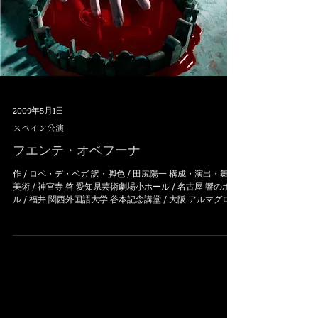
2009年5月1日
スペイン公演
フエンテ・オベフーナ
作 / ロペ・デ・ベガ 訳・脚色 / 田尻陽一 構成・演出・舞台
美術 / 神宮寺 啓 愛知県芸術劇場小ホール / 名古屋 響のホー
ル / 福井 関西外国語大学 谷本記念講堂 / 大阪 アルマグロ市
立劇場 / 第32回アルマグロ国際古典演劇祭 サン・ペドロ劇
場 /...