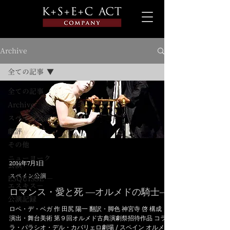
Archive
全ての記事
全ての記事
Archive
スペイン公演
劇評
その他
ニューヨーク
2014年7月1日
公演
スペイン公演
ESQUISSE －
エスキス－
ロマンス・愛と死 ―オルメドの騎士―
公演記録
ロペ・デ・ベガ 作 田尻 陽一 翻訳・脚色 神宮寺 啓 構成・
演出・舞台美術 第９回オルメド古典演劇祭招待作品 コラー
ラ・パラシオ・デル・カバリェロ劇場 / スペイン オルメド