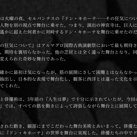
Tは火曜の夜、セルバンテスの『ドン・キホーテ……その狂気につ
人物を別の視点で舞台に乗せた。つまり、演出の神宮寺は、巨人
遙かに超えた何者かに対峙するドン・キホーテを舞台に乗せたの
の狂気について』はアルマグロ国際古典演劇祭において最も期待
、期待を裏切らなかった。他の芝居とは全く違った舞台となり、
変えられた奇妙な舞台であった。
確かに最初は気になったが、筋の展開にさして困難とはならなか
抽出し、日本的な表現で舞台化し、観客に西洋とは違った文化を
てくれた。
と俳優術は、3年前の『人生は夢』で十分に示されていたが、今回
』では、すべての筋を動きによって誇張しながら舞台上に展開し
された動き、細部にまでこだわった舞台美術とあいまって、俳優
に『ドン・キホーテ』の世界を舞台に実現した。俳優たちの中で