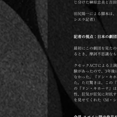
じ分けた榊原忠美と吉田
田尻陽一による脚本は、
シエラ記者）
記者の視点：日本の劇団
最初にこの劇団を見たの
るとき、摩訶不思議なも
クセックACTによる上
験があったので、3年後
なかった。『ドン・キホ
た。ただ驚きは、この『
の『ドン・キホーテ』は
性、狂気が狂気に対抗す
を見せてくれた（M・シ