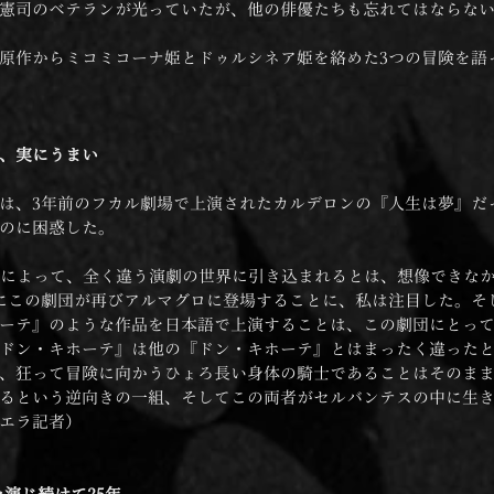
憲司のベテランが光っていたが、他の俳優たちも忘れてはならな
原作からミコミコーナ姫とドゥルシネア姫を絡めた3つの冒険を語
、実にうまい
は、3年前のフカル劇場で上演されたカルデロンの『人生は夢』だ
のに困惑した。
演によって、全く違う演劇の世界に引き込まれるとは、想像できな
にこの劇団が再びアルマグロに登場することに、私は注目した。そ
ーテ』のような作品を日本語で上演することは、この劇団にとっ
ドン・キホーテ』は他の『ドン・キホーテ』とはまったく違った
、狂って冒険に向かうひょろ長い身体の騎士であることはそのま
るという逆向きの一組、そしてこの両者がセルバンテスの中に生
エラ記者）