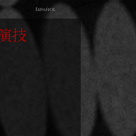
Español
演技
る