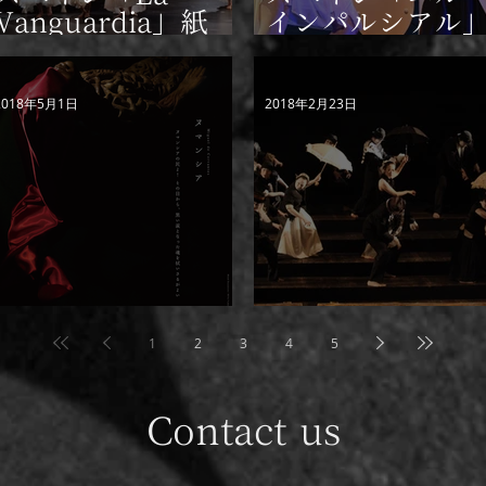
Vanguardia」紙
インパルシアル
劇評
紙 田尻陽一イン
ビュー
2018年5月1日
2018年2月23日
ヌマンシア
ARTEZBLAI
1
2
3
4
5
Contact us