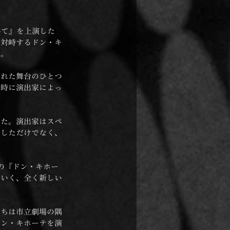
いて』を上演した
に対峙するドン・キ
だ。
された舞台のひとつ
同時に演出家によっ
った。演出家はスペ
示しただけでなく、
の『ドン・キホー
ていく、全く新しい
たちは市立劇場の隅
ドン・キホーテを演