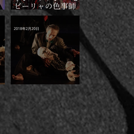
」
ビーリャの色事師
タ
と石の客人～
2018年2月20日
ABC紙