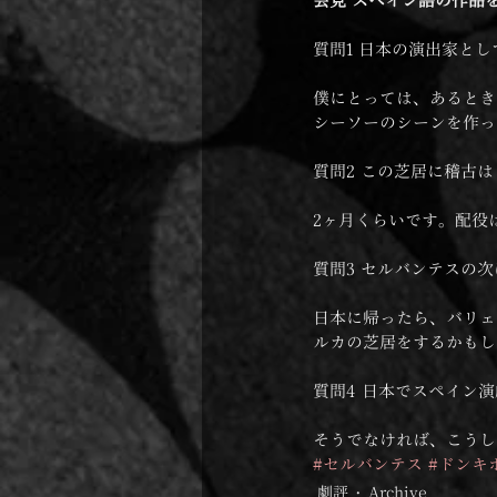
会見 スペイン語の作品を
質問1 日本の演出家と
僕にとっては、あるとき
シーソーのシーンを作っ
質問2 この芝居に稽古
2ヶ月くらいです。配役
質問3 セルバンテスの
日本に帰ったら、バリェ
ルカの芝居をするかもし
質問4 日本でスペイン
そうでなければ、こうし
#セルバンテス
#ドンキ
劇評
Archive