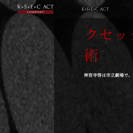
K+S+E+C ACT
クセッ
術
神宮寺啓は市立劇場で、