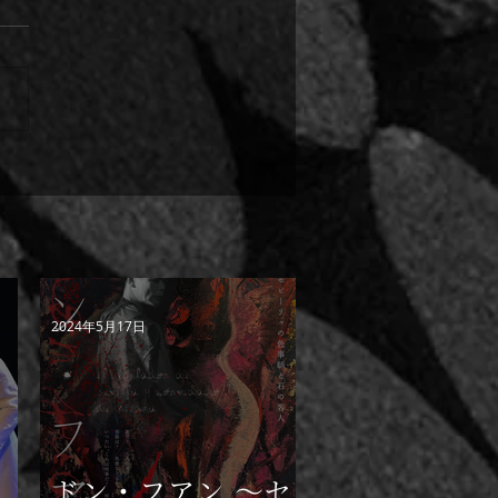
イン「エル・インパルシ
」紙 田尻陽一インタビュ
2024年5月17日
・
ドン・フアン ～セ