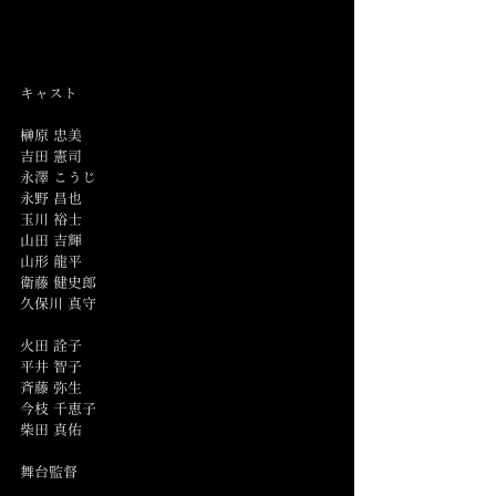
キャスト
榊原 忠美
吉田 憲司
永澤 こうじ
永野 昌也
玉川 裕士
山田 吉輝
山形 龍平
衛藤 健史郎
久保川 真守
火田 詮子
平井 智子
斉藤 弥生
今枝 千恵子
柴田 真佑
舞台監督