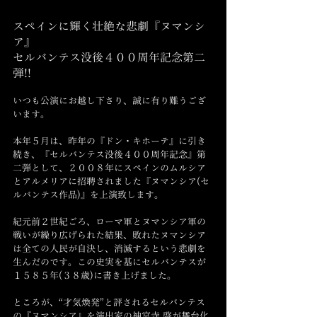
スペインに輝く壮絶な悲劇『ヌマンシ
ア』
セルバンテス没後４００周年記念第二
弾!!
いつも公演にお越し下さり、誠に有り難うござ
います。
本年５月は、昨年の『ドン・キホーテ』に引き
続き、『セルバンテス没後４００周年記念』第
二弾として、２００８年にスペインのムルシア
とアルメリアに招聘されました『ヌマンシア(セ
ルバンテス作品)』を上演致します。　
紀元前２世紀ごろ、ローマ軍とヌマンシア軍の
戦いが繰り広げられた結果、敗れたヌマンシア
は全ての人民が自決し、消滅するという悲劇を
生んだのです。この史実を基にセルバンテスが
１５８５年(３８歳)に書き上げました。
ところが、“才気煥発”と評されるセルバンテス
の『ヌマンシア』を演出家の神宮寺 啓が舞台化