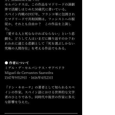
セルバンテスは、この作品をマドリードの演劇
界で活躍しはじめた30歳代に書いている。
スペイン内戦の1937年、フランコ軍に包囲され
たマドリードで共和国側は、ファシストへの服
従か、それとも自由か？　この作品を上演し
た。
「愛する人と死ななければならない」という悲
劇を、どうして人はいまだに繰り返すのか？わ
れわれに通じる悲劇として「死を選ぶしかない
究極の人間存在」を考える作品でもある。
● 作者について
ミゲル・デ・セルバンテス・サアベドラ
Miguel de Cervantes Saavedra
1547年9月29日  - 1616年4月23日
『ドン・キホーテ』の著者として知られるスペ
インの作家。スペイン語における世界的な文学
者のひとりであり、同時代や後世の作家に多大
な影響を与えた。