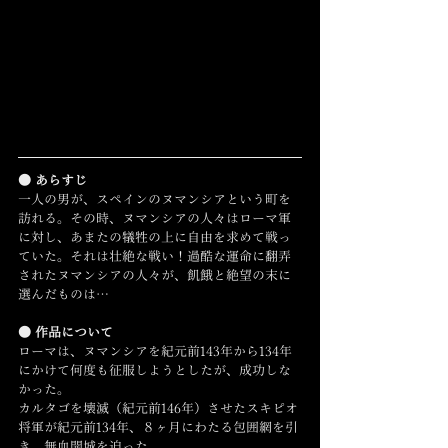
● あらすじ
一人の男が、スペインのヌマンシアという町を
訪れる。その時、ヌマンシアの人々はローマ軍
に対し、あまたの犠牲の上に自由を求めて戦っ
ていた。それは壮絶な戦い！過酷な運命に翻弄
されたヌマンシアの人々が、飢餓と絶望の末に
選んだものは…
● 作品について
ローマは、ヌマンシアを紀元前143年から134年
にかけて何度も征服しようとしたが、成功しな
かった。
カルタゴを壊滅（紀元前146年）させたスキピオ
将軍が紀元前134年、８ヶ月にわたる包囲網を引
き、無血開城を迫った。