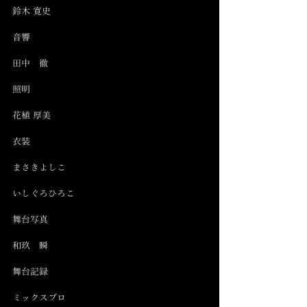
鈴木 寛史
音響
田中　徹
照明
花植 厚美
衣装
まさきよしこ
いしぐろひろこ
舞台写真
和玖　瞬
舞台記録
ミックスプロ