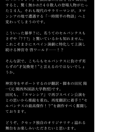
すると、驚く無かれ!!４０数人の登場人物がたっ
た１４人。それも現代のサラリーマンが、ヌマ
ンシアの地で遭遇する「一時間半の物語」へと
変わってしまうのです。
こういった暴挙？に、名うてのセルバンテスも
さぞや「? ? ?」と驚いているかも知れません。
これこそまさにスペイン演劇に特化して上演し
続ける神宮寺 啓ワールド……！？
そんな訳で、こちらもセルバンテスに負けず劣
らずの“才気煥発！”と言えるのではないでしょ
うか。
神宮寺をサポートするのが翻訳・脚本の田尻 陽
一(元 関西外国語大学教授)です。
田尻も、『ヌマンシア』で再びスペイン公演を
との思いから推敲を重ね、再度翻訳に着手！“セ
ルバンテスの最高傑作！？”を創作すべく奮闘し
ております。
どうぞ、クセック独自のオリジナリティ溢れる
舞台をお楽しみいただきたいと思います。