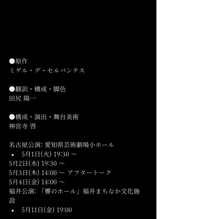
●原作
ミゲル・デ・セルバンテス
●翻訳・構成・脚色
田尻 陽一
●構成・演出・舞台美術
神宮寺 啓
名古屋公演: 愛知県芸術劇場小ホール 
5月1日(火) 19:30 ～ 
5月2日(水) 19:30 ～ 
5月3日(木) 14:00 ～ アフタートーク 
5月4日(金) 14:00 ～​ 
福井公演: 「響のホール」福井まちなか文化施
設 
5月11日(金) 19:00 