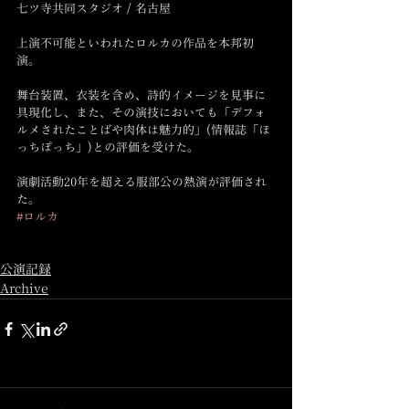
七ツ寺共同スタジオ / 名古屋
上演不可能といわれたロルカの作品を本邦初
演。
舞台装置、衣装を含め、詩的イメージを見事に
具現化し、また、その演技においても「デフォ
ルメされたことばや肉体は魅力的」(情報誌「ほ
っちぽっち」)との評価を受けた。
演劇活動20年を超える服部公の熱演が評価され
た。
#ロルカ
公演記録
Archive