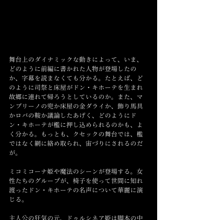
舞台上のダイナミックな動きによって、いま、
どのように前編に書かれた人物が登場したの
か、字幕を読まなくても分かる。たとえば、ど
のように司祭と床屋がドン・キホーテを生まれ
故郷に連れて帰ろうとしているのか。また、マ
ンブリーノの兜か床屋の金ダライか、飾り馬具
かロバの鞍か議論したあげく、どのようにド
ン・キホーテが檻に押し込められるのかも、よ
く分かる。もっとも、クセックの舞台では、檻
ではなく網に絡め取られ、宙づりにされるのだ
が。
ミコミコーナ姫や魔法のシーンが登場する。女
性たちのグループが、椅子を使って世間に知れ
渡ったドン・キホーテの名声について華麗に演
じる。
主人公の狂気の元、ドゥルシネア姫は脚本の中