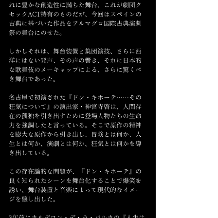
れに豊かな創造性に満ちた舞台、これが劇団ク
セックACT特有のものだが、今回はスペインの
古典に基づいた作品をアルマグロ国際古典演劇
祭の舞台にのせた。
しかしそれは、舞台装置と集団演技、さらに西
洋にはない発声、その声の響き、それに日本的
な歌舞伎のメーキャップによる、さらに驚くべ
き舞台であった。
名古屋で初演された『ドン・キホーテ……その
狂気について』の演出家・神宮寺啓は、人間存
在の孤独を引き出すために登場人物たちの生命
力を強調したと言っている。そこで原作の精神
を膨大な原作から引き出し、冒険とは何か、人
生とは何か、演劇とは何か、狂気とは何かを導
き出している。
この存在論的な問題が、『ドン・キホーテ』の
良く知られたシーンを舞台化することで爆笑を
誘い、舞台装置と音楽によって現代的なイメー
ジを醸し出した。
3年前にカルデロン・デ・ラ・バルカの『人生は