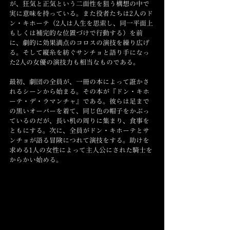
が、狂気と正気という二面性を狙う構想の中で
実に意味を持っている。また役者たちは2人のド
ン・キホーテ（2人は人生を思索し、同一平面上
もしくは補完的な位置づけで行動する）を前
に、劇的に効果満点のコロスの演技を繰り広げ
る。そして縦糸を紡ぐサンチョと語り手になっ
た2人の女優の演技力も相当なものである。
最初、劇団の全員が、一冊の本によって誑かさ
れるシーンから始まる。その本が『ドン・キホ
ーテ・デ・ラマンチャ』である。彼らは足まで
の黒いオーバーを着て、同じ色の帽子をかぶっ
ているのだが、長い机の周りに集まり、食事を
ともにする。次に、全員がドン・キホーテとサ
ンチョが語る冒険につれて演技をする。助けを
求める1人の女性によって主人公にされた騎士を
からかい始める。