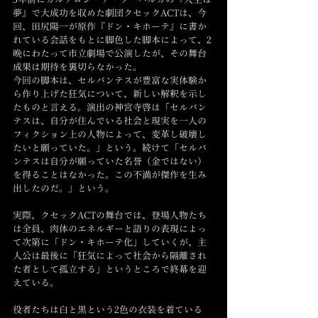
夢』で大成功を収めた劇団クセックACTは、今
回、田尻陽一が原作『ドン・キホーテ』に書か
れている会話をもとに脚色した脚本によって、2
晩にわたって市立劇場で公演したが、その舞台
成果は期待を裏切らなかった。
今回の脚本は、セルバンテスが豊富な実体験か
ら作り上げた狂気について、新しい解釈を示し
たものと言える。演出の神宮寺啓は「セルバン
テスは、自分が住んでいる社会と現実を一人の
フィクション上の人物によって、変革し破壊し
たいと願っていた。」という。続けて「セルバ
ンテスは自分が願っていた名誉（金ではない）
を得ることはなかった。この不満が傑作を生み
出したのだ。」という。
実際、クセックACTの舞台では、登場人物たち
は全員、肉体のエネルギーと語りの表現によっ
て次第に「ドン・キホーテ化」していくが、主
人公は最後に「狂気によって社会から隔離され
た者として孤立する」というところで終幕を迎
えている。
役者たちは白と黒という2色の衣装を着ている