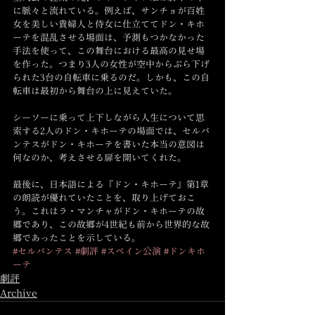
に脈々と流れている。例えば、サンチョが百姓
女を美しい貴婦人と侍女に仕立ててドン・キホ
ーテを混乱させる場面は、予測もつかなかった
手法を使って、この舞台における最高の見せ場
を作った。つまり3人の女性が空中からぶら下げ
られた3台の自転車に乗るのだ。しかも、この自
転車は最初から舞台の上に見えていた。
シーソーに乗って上下しながら人生について思
索する2人のドン・キホーテの場面では、セルバ
ンテスがドン・キホーテを書いた本当の意図は
何なのか、考えさせる扉を開いてくれた。
最後に、日本語による『ドン・キホーテ』第1章
の朗読が優れていたことを、取り上げておこ
う。これはラ・マンチャがドン・キホーテの故
郷であり、この故郷が4世紀も前から世界的な故
郷であったことを示している。
#セルバンテス
#劇評
#スペイン公演
#ドンキホ
ーテ
劇評
Archive