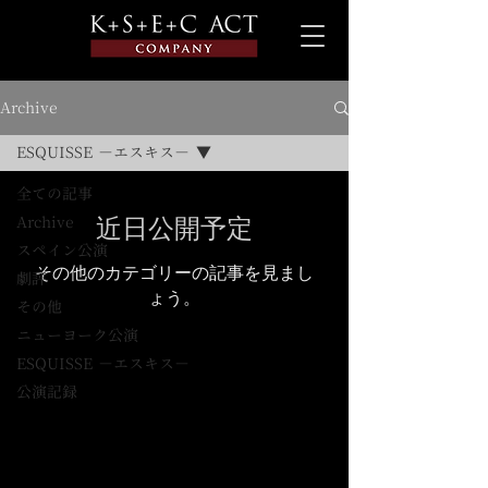
Archive
ESQUISSE －エスキス－
全ての記事
Archive
近日公開予定
スペイン公演
その他のカテゴリーの記事を見まし
劇評
ょう。
その他
ニューヨーク公演
ESQUISSE －エスキス－
公演記録