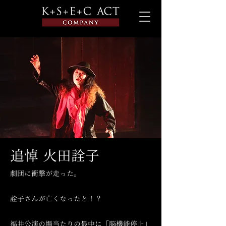
​追悼 火田詮子
劇団に衝撃が走った。
詮子さんが亡くなったと！？
福井公演の場当たりの最中に「脳機能停止」