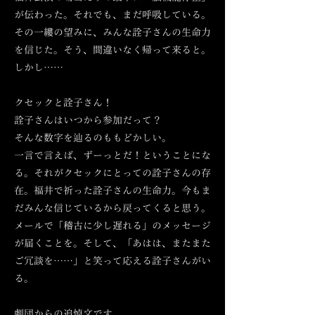
が伝わった。それでも、まだ呼吸している。
その一縷の望みに、みんな詮子さんの生命力
を信じた。そう、間違いなく帰って来ると。
しかし……
クセックと詮子さん！
詮子さんはいつから参加だって？
そんな数字を辿るのももどかしい。
一言で言えば、ずーっとだ！ということにな
る。それがクセックにとっての詮子さんの存
在。福井で祈った詮子さんの生命力。今もま
だみんな信じているから戻ってくると思う。
メールで「稽古に少し遅れる」のメッセージ
が届くことを。そして、「あはは、またまた
ご冗談を……」と笑って応える詮子さんがい
る。
劇団からの追悼文です。