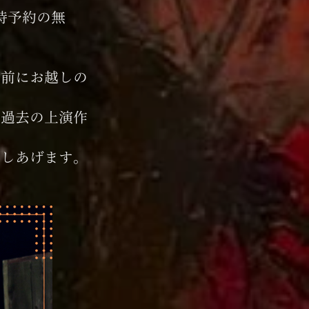
日時予約の無
。
直前にお越しの
は過去の上演作
申しあげます。