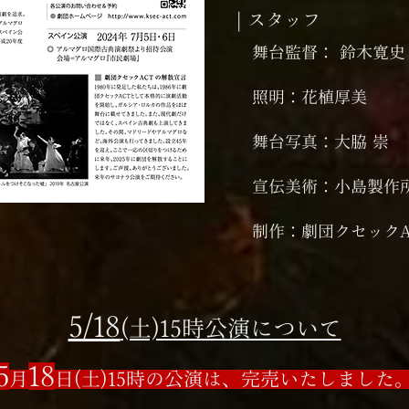
| スタッフ
舞台監督： 鈴木寛史
照明：花植厚美
舞台写真：大脇 崇
宣伝美術：小島製作
制作：劇団クセックA
5/18
(土)15時公演について
5
18
月
日 (土)15時の公演は、完売いたしました