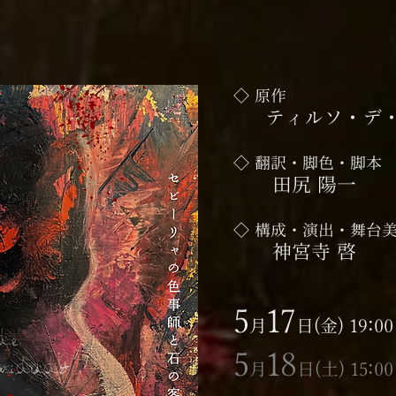
◇ 原作
ティルソ・デ
◇ 翻訳・脚色・脚本
田尻 陽一
◇ 構成・演出・舞台
神宮寺 啓
5
17
月
日
(金) 19:00
5
18
月
日(土) 15:0