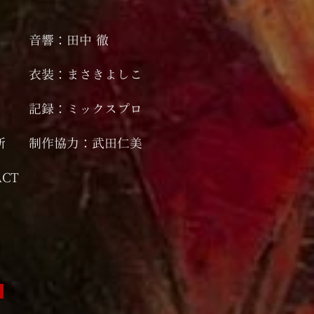
音響：田中 徹
衣装：まさきよしこ
記録：ミックスプロ
所
制作協力：武田仁美
CT
。