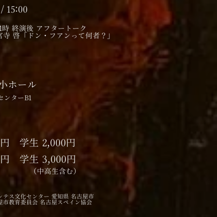
/ 15:00
11時 終演後 ​アフタートーク
寺 啓「ドン・フアンって何者？」
小ホール
ンターB1​
0円 学生 2,000円​
0円 学生 3,000円
（中高生含む）
テス文化センター 愛知県 名古屋市
屋市教育委員会 名古屋スペイン協会