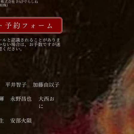
式会社 PAPでらしね
(株)
ト予約フォーム
ールと認識されることがありま
かない場合は、お手数ですが迷
認ください。
平井智子
加藤由以子
輝
永野昌也
大西お
に
生
安部火隕