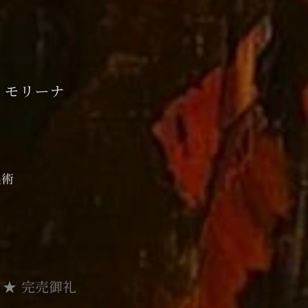
・モリーナ
美術
0
★ 完売御礼