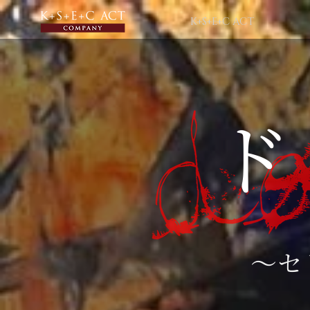
K+S+E+C ACT
ド
～セ