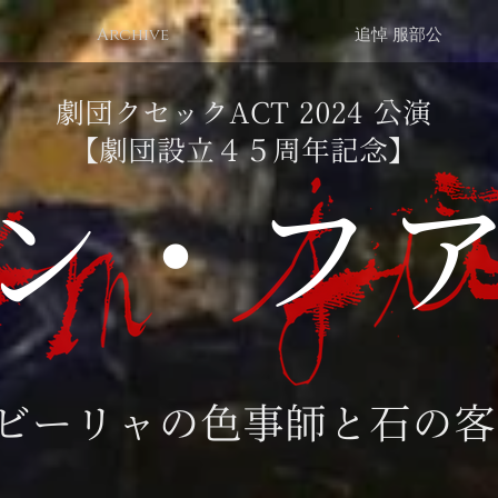
Archive
追悼 服部公
劇団クセックACT 2024 公演
【劇団設立４５周年記念】
ン・フ
ビーリャの色事師と石の客