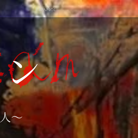
Español
アン
人～