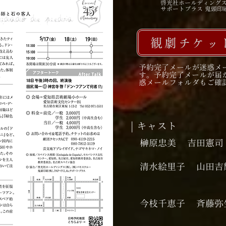
啓光社ホールディングス株
サポートプラス 鬼頭印刷
観劇チケッ
予約完了メールが迷惑メ
す。予約完了メールが届
惑メールフォルダもご確
| キャスト
榊原忠美
吉田憲司
清水絵里子
山田吉
今枝千恵子
斉藤弥