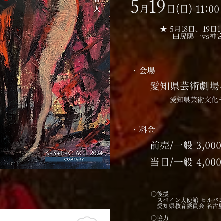
5
19
月
日
(日
) 11:
00
★ 5月18日、19日
田尻陽一vs神宮
・会場
愛知県芸術劇場
愛知県芸術文化セ
・料金
前売/一般
3,00
​当日/一般 4,00
○後援
スペイン大使館 セルバン
愛知県教育委員会 名古
○協力