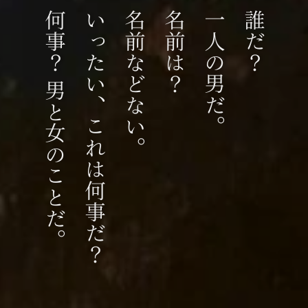
​何事？ 男と女のことだ。
いったい、これは何事だ？
名前などない。
名前は？
​一人の男だ。
誰だ？