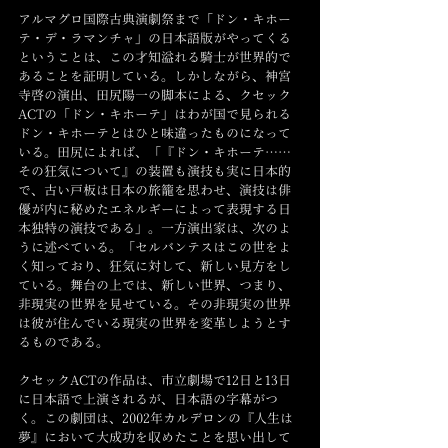
アルマグロ国際古典演劇祭まで「ドン・キホー
テ・デ・ラマンチャ」の日本語版がやってくる
ということは、この才知溢れる騎士が世界的で
あることを証明している。しかしながら、神宮
寺啓の演出、田尻陽一の脚本による、クセック
ACTの「ドン・キホーテ」はわが国で見られる
ドン・キホーテとはひと味違ったものになって
いる。田尻によれば、「『ドン・キホーテ……
その狂気について』の装置も演技も実に日本的
で、古い戸板は日本の旅籠を思わせ、演技は俳
優が内に秘めたエネルギーによって表現する日
本独特の演技である」。一方演出家は、次のよ
うに述べている。「セルバンテスはこの世をよ
く知っており、狂気に対して、新しい見方をし
ている。舞台の上では、新しい世界、つまり、
非現実の世界を見せている。その非現実の世界
は彼が住んでいる現実の世界を変革しようとす
るものである。
クセックACTの作品は、市立劇場で12日と13日
に日本語で上演されるが、日本語の字幕がつ
く。この劇団は、2002年カルデロンの『人生は
夢』において大成功を収めたことを思い出して